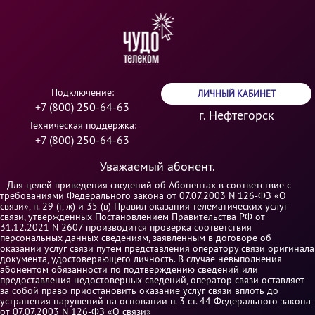
Подключение:
ЛИЧНЫЙ КАБИНЕТ
+7 (800) 250-64-63
г. Нефтегорск
Техническая поддержка:
+7 (800) 250-64-63
Уважаемый абонент.
Для целей приведения сведений об Абонентах в соответствие с
требованиями Федерального закона от 07.07.2003 N 126-ФЗ «О
связи», п. 29 (г, ж) и 35 (в) Правил оказания телематических услуг
связи, утвержденных Постановлением Правительства РФ от
31.12.2021 N 2607 производится проверка соответствия
персональных данных сведениям, заявленным в договоре об
оказании услуг связи путем представления оператору связи оригинала
документа, удостоверяющего личность. В случае невыполнения
абонентом обязанности по подтверждению сведений или
предоставления недостоверных сведений, оператор связи оставляет
за собой право приостановить оказание услуг связи вплоть до
устранения нарушений на основании п. 3 ст. 44 Федерального закона
от 07.07.2003 N 126-ФЗ «О связи»