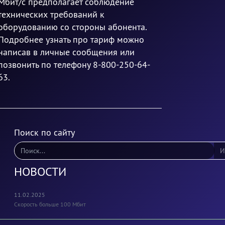
Мбит/с предполагает соблюдение
технических требований к
оборудованию со стороны абонента.
Подробнее узнать про тариф можно
написав в личные сообщения или
позвонить по телефону 8-800-250-64-
63.
Поиск по сайту
И
НОВОСТИ
11.02.2025
Скорость больше 100 Мбит