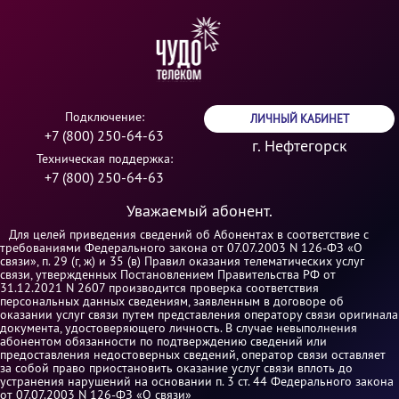
Подключение:
ЛИЧНЫЙ КАБИНЕТ
+7 (800) 250-64-63
г. Нефтегорск
Техническая поддержка:
+7 (800) 250-64-63
Уважаемый абонент.
Для целей приведения сведений об Абонентах в соответствие с
требованиями Федерального закона от 07.07.2003 N 126-ФЗ «О
связи», п. 29 (г, ж) и 35 (в) Правил оказания телематических услуг
связи, утвержденных Постановлением Правительства РФ от
31.12.2021 N 2607 производится проверка соответствия
персональных данных сведениям, заявленным в договоре об
оказании услуг связи путем представления оператору связи оригинала
документа, удостоверяющего личность. В случае невыполнения
абонентом обязанности по подтверждению сведений или
предоставления недостоверных сведений, оператор связи оставляет
за собой право приостановить оказание услуг связи вплоть до
устранения нарушений на основании п. 3 ст. 44 Федерального закона
от 07.07.2003 N 126-ФЗ «О связи»